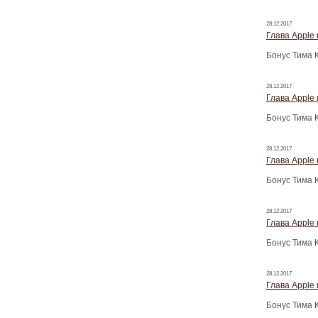
28.12.2017
Глава Apple
Бонус Тима К
28.12.2017
Глава Apple
Бонус Тима К
28.12.2017
Глава Apple
Бонус Тима К
28.12.2017
Глава Apple
Бонус Тима К
28.12.2017
Глава Apple
Бонус Тима К