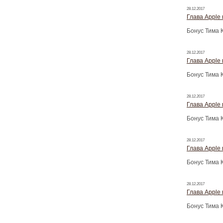
28.12.2017
Глава Apple
Бонус Тима К
28.12.2017
Глава Apple
Бонус Тима К
28.12.2017
Глава Apple
Бонус Тима К
28.12.2017
Глава Apple
Бонус Тима К
28.12.2017
Глава Apple
Бонус Тима К