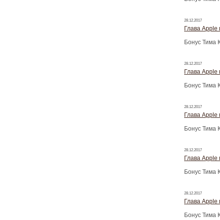
28.12.2017
Глава Apple
Бонус Тима К
28.12.2017
Глава Apple
Бонус Тима К
28.12.2017
Глава Apple
Бонус Тима К
28.12.2017
Глава Apple
Бонус Тима К
28.12.2017
Глава Apple
Бонус Тима К