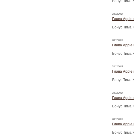
Бонус Тима К
28.12.2017
Глава Apple
Бонус Тима К
28.12.2017
Глава Apple
Бонус Тима К
28.12.2017
Глава Apple
Бонус Тима К
28.12.2017
Глава Apple
Бонус Тима К
28.12.2017
Глава Apple
Бонус Тима К