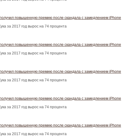
 получил повышенную премию после скандала с замедлением iPhone
ука за 2017 год вырос на 74 процента
 получил повышенную премию после скандала с замедлением iPhone
ука за 2017 год вырос на 74 процента
 получил повышенную премию после скандала с замедлением iPhone
ука за 2017 год вырос на 74 процента
 получил повышенную премию после скандала с замедлением iPhone
ука за 2017 год вырос на 74 процента
 получил повышенную премию после скандала с замедлением iPhone
ука за 2017 год вырос на 74 процента