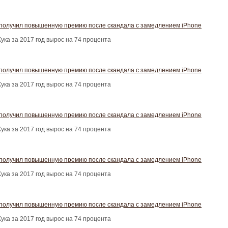
 получил повышенную премию после скандала с замедлением iPhone
ука за 2017 год вырос на 74 процента
 получил повышенную премию после скандала с замедлением iPhone
ука за 2017 год вырос на 74 процента
 получил повышенную премию после скандала с замедлением iPhone
ука за 2017 год вырос на 74 процента
 получил повышенную премию после скандала с замедлением iPhone
ука за 2017 год вырос на 74 процента
 получил повышенную премию после скандала с замедлением iPhone
ука за 2017 год вырос на 74 процента