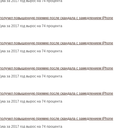
ука за 2017 год вырос на 74 процента
 получил повышенную премию после скандала с замедлением iPhone
ука за 2017 год вырос на 74 процента
 получил повышенную премию после скандала с замедлением iPhone
ука за 2017 год вырос на 74 процента
 получил повышенную премию после скандала с замедлением iPhone
ука за 2017 год вырос на 74 процента
 получил повышенную премию после скандала с замедлением iPhone
ука за 2017 год вырос на 74 процента
 получил повышенную премию после скандала с замедлением iPhone
ука за 2017 год вырос на 74 процента