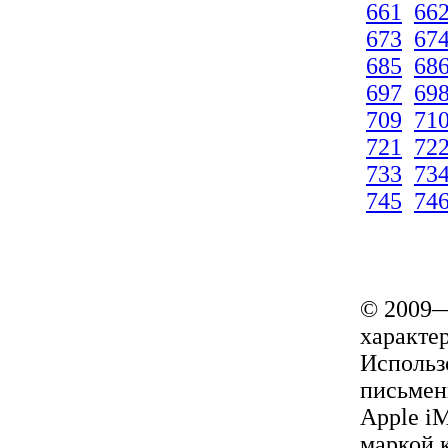
661
66
673
67
685
68
697
69
709
71
721
72
733
73
745
74
© 2009—
характер
Использ
письмен
Apple i
маркой 