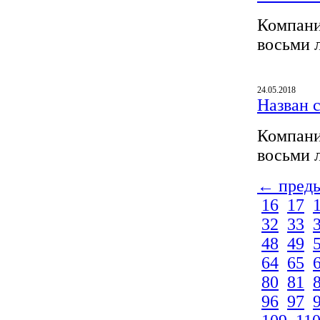
Компани
восьми 
24.05.2018
Назван 
Компани
восьми 
← пред
16
17
32
33
48
49
64
65
80
81
96
97