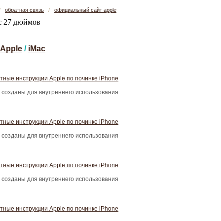
/
обратная связь
/
официальный сайт apple
Apple
/
iMac
тные инструкции Apple по починке iPhone
 созданы для внутреннего использования
тные инструкции Apple по починке iPhone
 созданы для внутреннего использования
тные инструкции Apple по починке iPhone
 созданы для внутреннего использования
тные инструкции Apple по починке iPhone