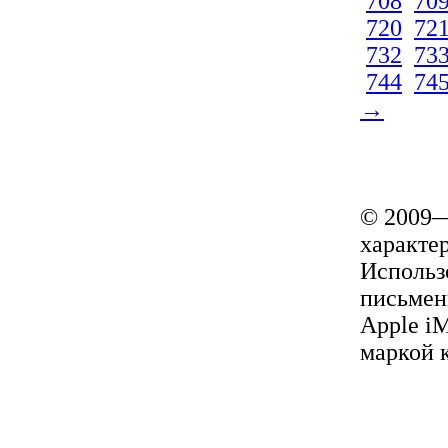
708
70
720
72
732
73
744
74
→
© 2009—
характер
Использ
письмен
Apple i
маркой 