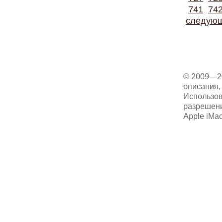
741
74
следую
© 2009—2
описания, 
Использов
разрешени
Apple iMa