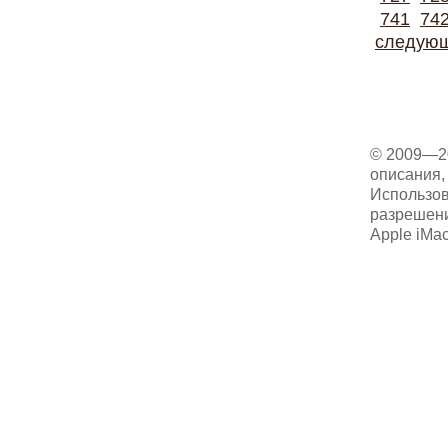
741
74
следую
© 2009—2
описания, 
Использов
разрешени
Apple iMa