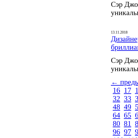
Сэр Джо
уникаль
13.11.2018
Дизайнер
бриллиа
Сэр Джо
уникаль
← пред
16
17
32
33
48
49
64
65
80
81
96
97