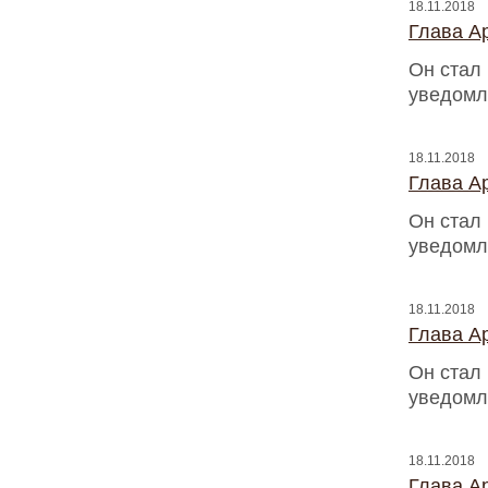
18.11.2018
Глава Ap
Он стал
уведомл
18.11.2018
Глава Ap
Он стал
уведомл
18.11.2018
Глава Ap
Он стал
уведомл
18.11.2018
Глава Ap