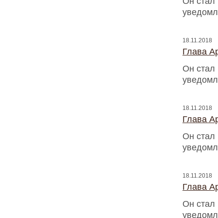
Он стал
уведомл
18.11.2018
Глава Ap
Он стал
уведомл
18.11.2018
Глава Ap
Он стал
уведомл
18.11.2018
Глава Ap
Он стал
уведомл