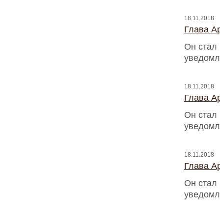
18.11.2018
Глава Ap
Он стал
уведомл
18.11.2018
Глава Ap
Он стал
уведомл
18.11.2018
Глава Ap
Он стал
уведомл