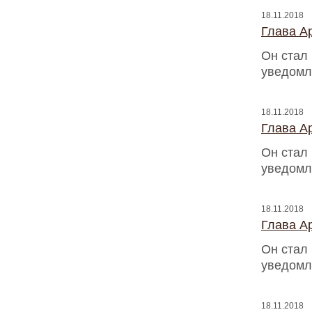
18.11.2018
Глава Ap
Он стал
уведомл
18.11.2018
Глава Ap
Он стал
уведомл
18.11.2018
Глава Ap
Он стал
уведомл
18.11.2018