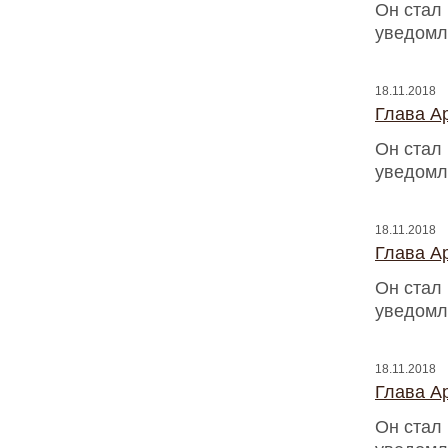
Он стал
уведомл
18.11.2018
Глава Ap
Он стал
уведомл
18.11.2018
Глава Ap
Он стал
уведомл
18.11.2018
Глава Ap
Он стал