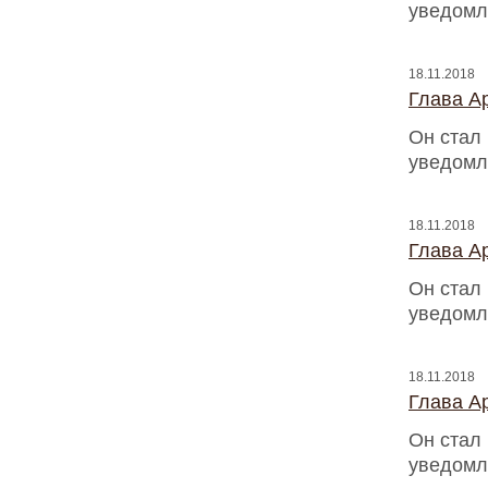
уведомл
18.11.2018
Глава Ap
Он стал
уведомл
18.11.2018
Глава Ap
Он стал
уведомл
18.11.2018
Глава Ap
Он стал
уведомл