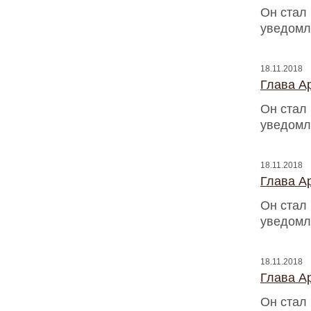
Он стал
уведомл
18.11.2018
Глава Ap
Он стал
уведомл
18.11.2018
Глава Ap
Он стал
уведомл
18.11.2018
Глава Ap
Он стал