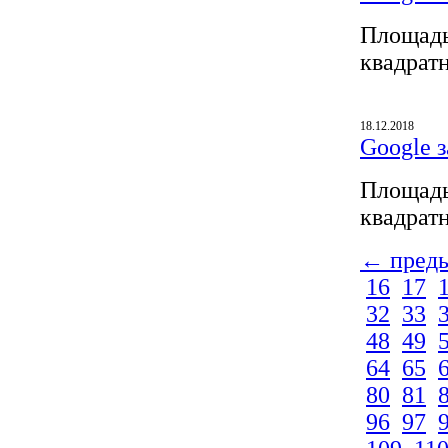
Площадь
квадрат
18.12.2018
Google з
Площадь
квадрат
← пред
16
17
32
33
48
49
64
65
80
81
96
97