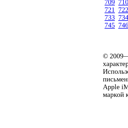
709
71
721
72
733
73
745
74
© 2009—
характер
Использ
письмен
Apple i
маркой 