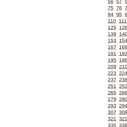
56
57
75
76
94
95
110
111
125
12
139
14
153
15
167
16
181
18
195
19
209
21
223
22
237
23
251
25
265
26
279
28
293
29
307
30
321
32
335
33