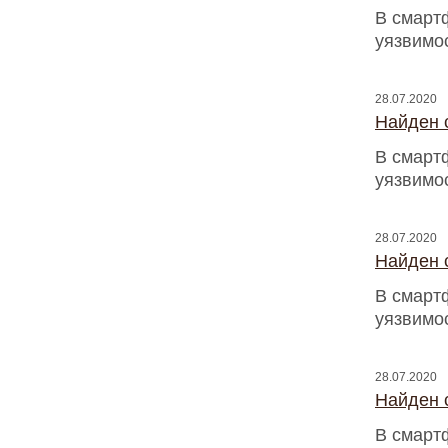
В смарт
уязвимо
28.07.2020
Найден 
В смарт
уязвимо
28.07.2020
Найден 
В смарт
уязвимо
28.07.2020
Найден 
В смарт