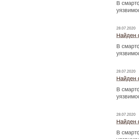
В смарт
уязвимо
28.07.2020
Найден 
В смарт
уязвимо
28.07.2020
Найден 
В смарт
уязвимо
28.07.2020
Найден 
В смарт