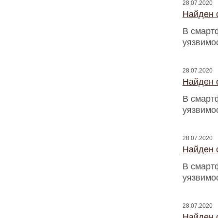
28.07.2020
Найден 
В смарт
уязвимо
28.07.2020
Найден 
В смарт
уязвимо
28.07.2020
Найден 
В смарт
уязвимо
28.07.2020
Найден 