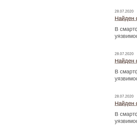
28.07.2020
Найден 
В смарт
уязвимо
28.07.2020
Найден 
В смарт
уязвимо
28.07.2020
Найден 
В смарт
уязвимо