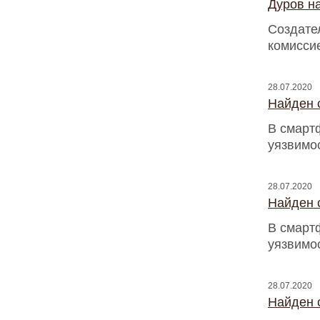
Дуров н
Создате
комисси
28.07.2020
Найден 
В смарт
уязвимо
28.07.2020
Найден 
В смарт
уязвимо
28.07.2020
Найден 