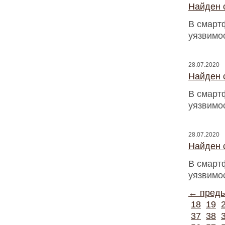
Найден 
В смарт
уязвимо
28.07.2020
Найден 
В смарт
уязвимо
28.07.2020
Найден 
В смарт
уязвимо
← пред
18
19
37
38