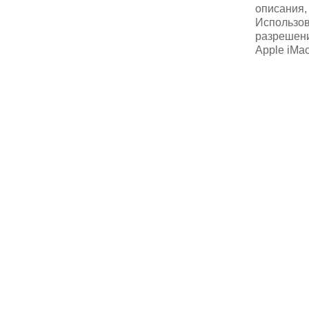
описания, 
Использов
разрешени
Apple iMa