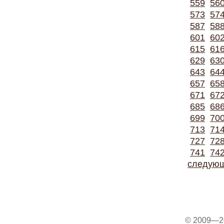
559
56
573
57
587
58
601
60
615
61
629
63
643
64
657
65
671
67
685
68
699
70
713
71
727
72
741
74
следую
© 2009—2