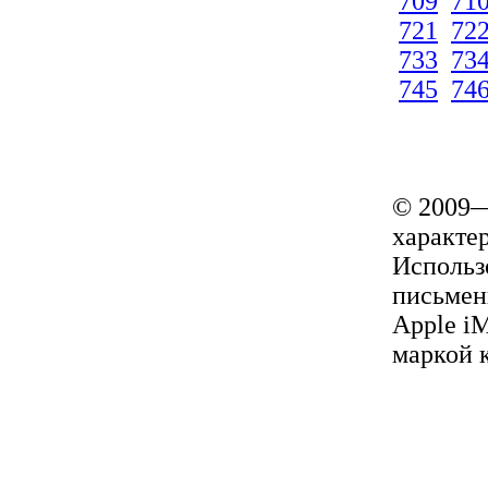
709
71
721
72
733
73
745
74
© 2009—
характер
Использ
письмен
Apple i
маркой 