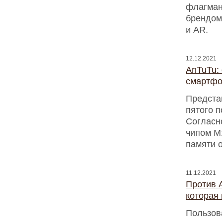
флагман
брендом
и AR.
12.12.2021
AnTuTu:
смартфо
Предста
пятого 
Согласно
чипом M1
памяти 
11.12.2021
Против A
которая
Пользова