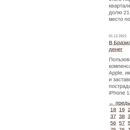
квартал
долю 21,
место по
01.12.2021
В Бразил
денег
Пользов
компенс
Apple, и
и заста
пострад
iPhone 1
← пред
18
19
37
38
56
57
75
76