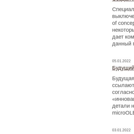
Специал
выключе
of conce
некоторы
дает ко
данный 
05.01.2022
Будущий
Будущая
ссылаютс
согласн
«иннова
детали н
microOL
03.01.2022