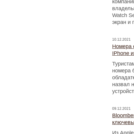
компани
владельц
Watch Se
экран и
10.12.2021
Номера 
IPhone и
Туристам
номера б
обладат
назвал 
устройс
09.12.2021
Bloomber
ключевы
Из Appl