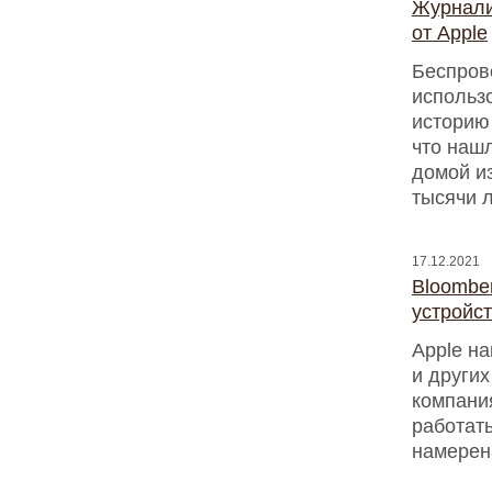
Журнали
от Apple
Беспрово
использ
историю
что нашл
домой из
тысячи 
17.12.2021
Bloomber
устройс
Apple на
и других
компани
работат
намерен