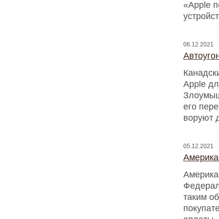
«Apple п
устройс
06.12.2021
Автоугон
Канадск
Apple дл
Злоумыш
его пере
воруют 
05.12.2021
Америка
Америка
Федерал
таким о
покупат