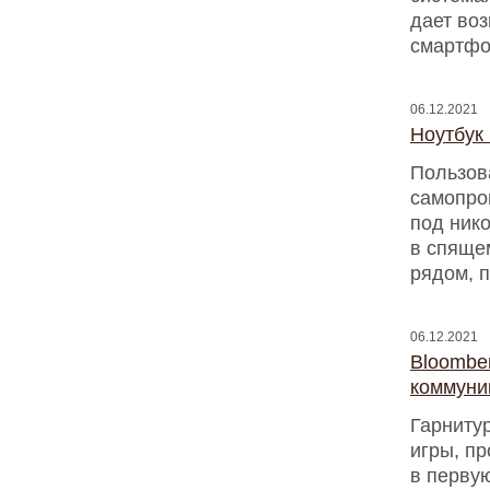
дает во
смартфо
06.12.2021
Ноутбук
Пользова
самопрои
под нико
в спяще
рядом, 
06.12.2021
Bloomber
коммуни
Гарнитур
игры, п
в первую