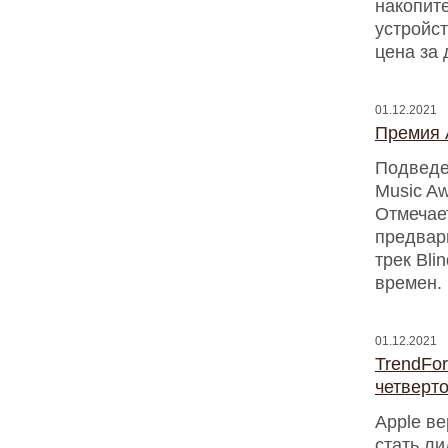
накопите
устройс
цена за 
01.12.2021
Премия 
Подведе
Music A
Отмечает
предвар
трек Bli
времен.
01.12.2021
TrendFor
четверт
Apple в
стать л