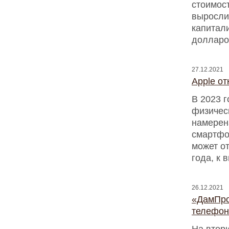
стоимост
выросли
капитал
долларо
27.12.2021
Apple от
В 2023 г
физичес
намерена
смартфо
может от
года, к 
26.12.2021
«ДамПро
телефон