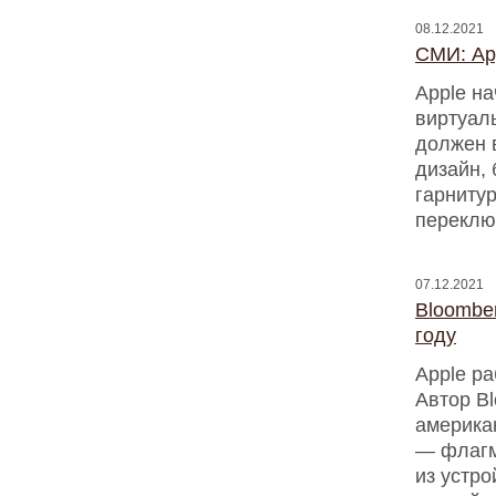
08.12.2021
СМИ: Ap
Apple н
виртуал
должен в
дизайн,
гарниту
переклю
07.12.2021
Bloombe
году
Apple р
Автор Bl
америка
— флагм
из устр