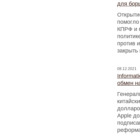
для бор
Открыти
помогло 
КПРФ и 
политик
против 
закрыть 
08.12.2021
Informat
обмен н
Генераль
китайск
долларов
Apple д
подписа
реформ