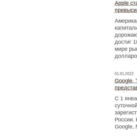
Аpple ст
превыси
Американ
капитал
дорожают
достиг 1
мире ры
долларо
01.01.2022
Google, 
предста
С 1 янва
суточно
зарегис
России. 
Google, 