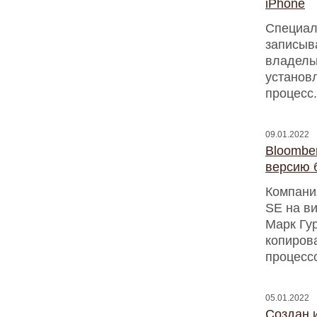
iPhone
Специал
записыва
владель
установ
процесс
09.01.2022
Bloombe
версию 
Компани
SE на ви
Марк Гур
копиров
процессо
05.01.2022
Создан 