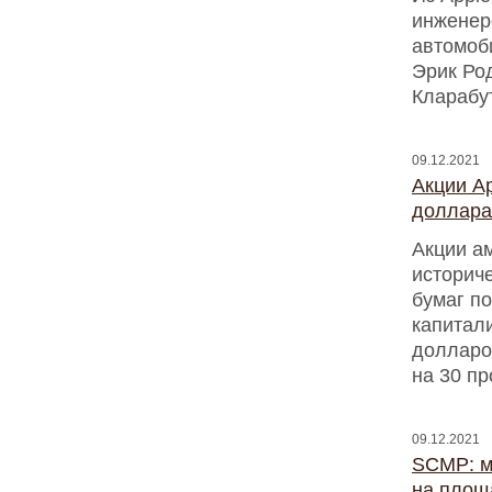
инженер
автомоб
Эрик Ро
Кларабут
09.12.2021
Акции A
доллара
Акции ам
историч
бумаг п
капитали
долларо
на 30 пр
09.12.2021
SCMP: м
на площ