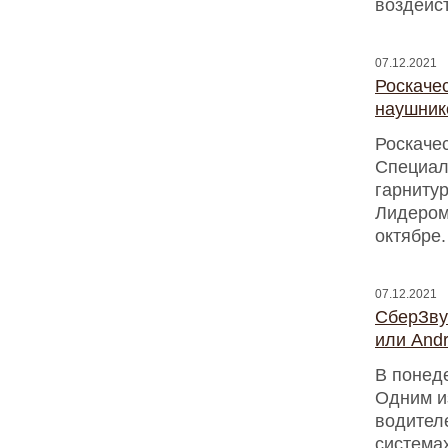
воздейст
07.12.2021
Роскаче
наушник
Роскаче
Специал
гарниту
Лидером 
октябре.
07.12.2021
СберЗву
или Andr
В понед
Одним и
водител
системах