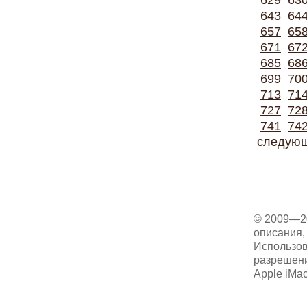
629
63
643
64
657
65
671
67
685
68
699
70
713
71
727
72
741
74
следую
© 2009—2
описания, 
Использов
разрешени
Apple iMa